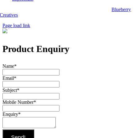
Copyright 2025, Biwak on Wheels. Website designed by
Blueberry
Creatives
.
Page load link
Product Enquiry
Name
*
Email
*
Subject
*
Mobile Number
*
Enquiry
*
Send!