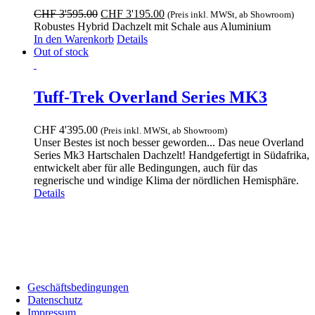
Optionen
Ursprünglicher
Aktueller
CHF
3'595.00
CHF
3'195.00
(Preis inkl. MWSt, ab Showroom)
können
Preis
Preis
Robustes Hybrid Dachzelt mit Schale aus Aluminium
auf
war:
ist:
In den Warenkorb
Details
der
CHF 3'595.00
CHF 3'195.00.
Out of stock
Produktseite
gewählt
werden
Tuff-Trek Overland Series MK3
CHF
4'395.00
(Preis inkl. MWSt, ab Showroom)
Unser Bestes ist noch besser geworden... Das neue Overland
Series Mk3 Hartschalen Dachzelt! Handgefertigt in Südafrika,
entwickelt aber für alle Bedingungen, auch für das
regnerische und windige Klima der nördlichen Hemisphäre.
Details
Showroom:
Bodenackerstrass 72, 4657 Dulliken •
Telefonnummer:
+41 (0) 78 606 00 75 •
E-Mail:
welcome@biwakonwheels.ch
Geschäftsbedingungen
Datenschutz
Impressum