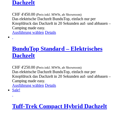
Dachzelt
CHF
4'450.00
(Preis inkl. MWSt, ab Showroom)
Das elektrische Dachzelt BunduTop, einfach nur per
Knopfdruck das Dachzelt in 20 Sekunden auf- und abbauen –
Camping made easy.
Dieses
Ausführung wählen
Details
Produkt
weist
mehrere
BunduTop Standard – Elektrisches
Varianten
Dachzelt
auf.
Die
Optionen
CHF
4'250.00
(Preis inkl. MWSt, ab Showroom)
können
Das elektrische Dachzelt BunduTop, einfach nur per
auf
Knopfdruck das Dachzelt in 20 Sekunden auf- und abbauen –
der
Camping made easy.
Produktseite
Dieses
Ausführung wählen
Details
gewählt
Produkt
Sale!
werden
weist
mehrere
Varianten
Tuff-Trek Compact Hybrid Dachzelt
auf.
Die