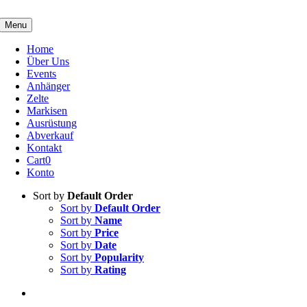
Skip
to
Menu
content
Home
Über Uns
Events
Anhänger
Zelte
Markisen
Ausrüstung
Abverkauf
Kontakt
Cart
0
Konto
Sort by
Default Order
Sort by
Default Order
Sort by
Name
Sort by
Price
Sort by
Date
Sort by
Popularity
Sort by
Rating