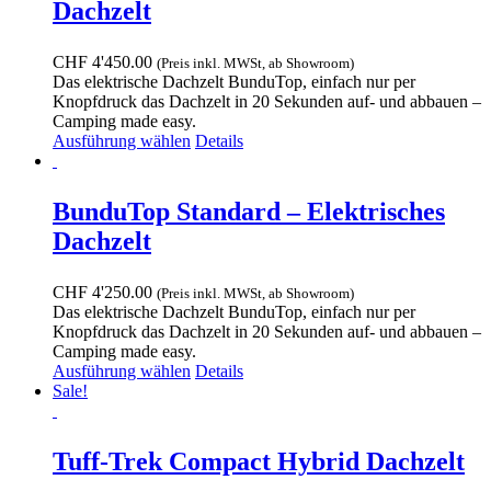
Dachzelt
CHF
4'450.00
(Preis inkl. MWSt, ab Showroom)
Das elektrische Dachzelt BunduTop, einfach nur per
Knopfdruck das Dachzelt in 20 Sekunden auf- und abbauen –
Camping made easy.
Dieses
Ausführung wählen
Details
Produkt
weist
mehrere
BunduTop Standard – Elektrisches
Varianten
Dachzelt
auf.
Die
Optionen
CHF
4'250.00
(Preis inkl. MWSt, ab Showroom)
können
Das elektrische Dachzelt BunduTop, einfach nur per
auf
Knopfdruck das Dachzelt in 20 Sekunden auf- und abbauen –
der
Camping made easy.
Produktseite
Dieses
Ausführung wählen
Details
gewählt
Produkt
Sale!
werden
weist
mehrere
Varianten
Tuff-Trek Compact Hybrid Dachzelt
auf.
Die