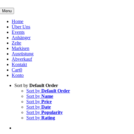
Skip
to
Menu
content
Home
Über Uns
Events
Anhänger
Zelte
Markisen
Ausrüstung
Abverkauf
Kontakt
Cart
0
Konto
Sort by
Default Order
Sort by
Default Order
Sort by
Name
Sort by
Price
Sort by
Date
Sort by
Popularity
Sort by
Rating