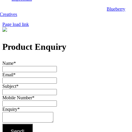
Copyright 2025, Biwak on Wheels. Website designed by
Blueberry
Creatives
.
Page load link
Product Enquiry
Name
*
Email
*
Subject
*
Mobile Number
*
Enquiry
*
Send!