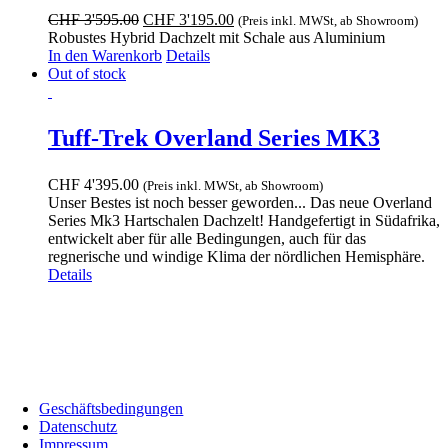
Optionen
Ursprünglicher
Aktueller
CHF
3'595.00
CHF
3'195.00
(Preis inkl. MWSt, ab Showroom)
können
Preis
Preis
Robustes Hybrid Dachzelt mit Schale aus Aluminium
auf
war:
ist:
In den Warenkorb
Details
der
CHF 3'595.00
CHF 3'195.00.
Out of stock
Produktseite
gewählt
werden
Tuff-Trek Overland Series MK3
CHF
4'395.00
(Preis inkl. MWSt, ab Showroom)
Unser Bestes ist noch besser geworden... Das neue Overland
Series Mk3 Hartschalen Dachzelt! Handgefertigt in Südafrika,
entwickelt aber für alle Bedingungen, auch für das
regnerische und windige Klima der nördlichen Hemisphäre.
Details
Showroom:
Bodenackerstrass 72, 4657 Dulliken •
Telefonnummer:
+41 (0) 78 606 00 75 •
E-Mail:
welcome@biwakonwheels.ch
Geschäftsbedingungen
Datenschutz
Impressum