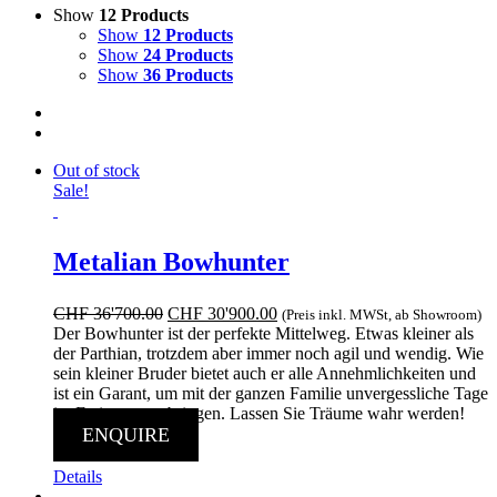
Show
12 Products
Show
12 Products
Show
24 Products
Show
36 Products
Out of stock
Sale!
Metalian Bowhunter
Ursprünglicher
Aktueller
CHF
36'700.00
CHF
30'900.00
(Preis inkl. MWSt, ab Showroom)
Preis
Preis
Der Bowhunter ist der perfekte Mittelweg. Etwas kleiner als
war:
ist:
der Parthian, trotzdem aber immer noch agil und wendig. Wie
CHF 36'700.00
CHF 30'900.00.
sein kleiner Bruder bietet auch er alle Annehmlichkeiten und
ist ein Garant, um mit der ganzen Familie unvergessliche Tage
im Freien zu verbringen. Lassen Sie Träume wahr werden!
ENQUIRE
Details