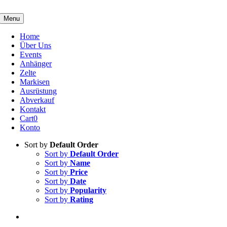
Skip
to
Menu
content
Home
Über Uns
Events
Anhänger
Zelte
Markisen
Ausrüstung
Abverkauf
Kontakt
Cart
0
Konto
Sort by
Default Order
Sort by
Default Order
Sort by
Name
Sort by
Price
Sort by
Date
Sort by
Popularity
Sort by
Rating