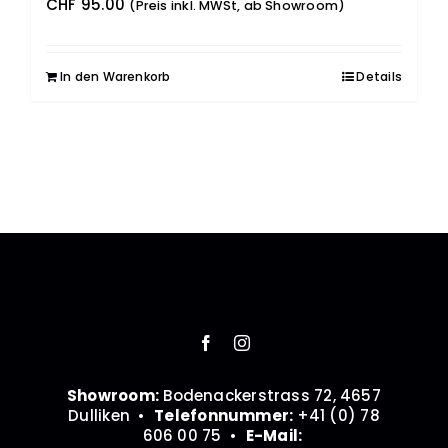
Ausrüstung
CHF
95.00
(Preis inkl. MWSt, ab Showroom)
Abverkauf
In den Warenkorb
Details
Kontakt
Cart
Konto
Showroom:
Bodenackerstrass 72, 4657
Dulliken •
Telefonnummer:
+41 (0) 78
606 00 75 •
E-Mail: