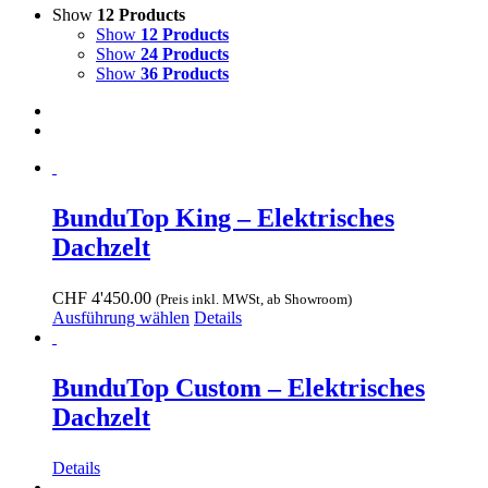
Show
12 Products
Show
12 Products
Show
24 Products
Show
36 Products
BunduTop King – Elektrisches
Dachzelt
CHF
4'450.00
(Preis inkl. MWSt, ab Showroom)
Dieses
Ausführung wählen
Details
Produkt
weist
mehrere
BunduTop Custom – Elektrisches
Varianten
Dachzelt
auf.
Die
Optionen
Details
können