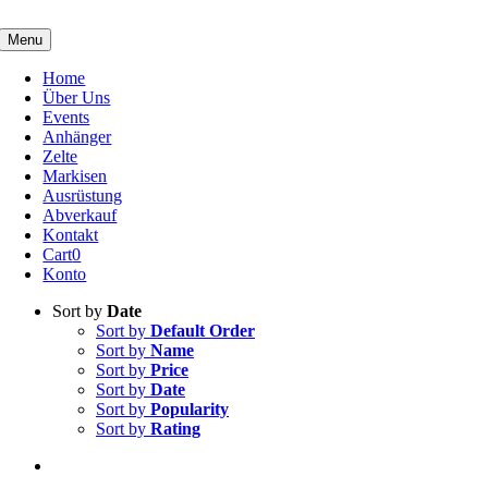
Skip
to
Menu
content
Home
Über Uns
Events
Anhänger
Zelte
Markisen
Ausrüstung
Abverkauf
Kontakt
Cart
0
Konto
Sort by
Date
Sort by
Default Order
Sort by
Name
Sort by
Price
Sort by
Date
Sort by
Popularity
Sort by
Rating